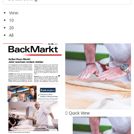
View:
10
20
All
Quick View