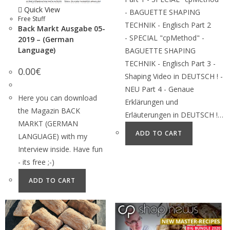
Quick View
- BAGUETTE SHAPING
Free Stuff
TECHNIK - Englisch Part 2
Back Markt Ausgabe 05-
- SPECIAL "cpMethod" -
2019 – (German
Language)
BAGUETTE SHAPING
TECHNIK - Englisch Part 3 -
0.00
€
Shaping Video in DEUTSCH ! -
NEU Part 4 - Genaue
Here you can download
Erklärungen und
the Magazin BACK
Erläuterungen in DEUTSCH !…
MARKT (GERMAN
ADD TO CART
LANGUAGE) with my
Interview inside. Have fun
- its free ;-)
ADD TO CART