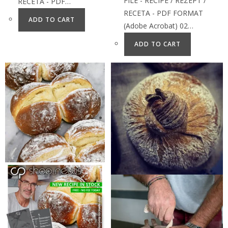
FILE - RECIPE / REZEPT /
RECETA - PDF…
RECETA - PDF FORMAT
ADD TO CART
(Adobe Acrobat) 02…
ADD TO CART