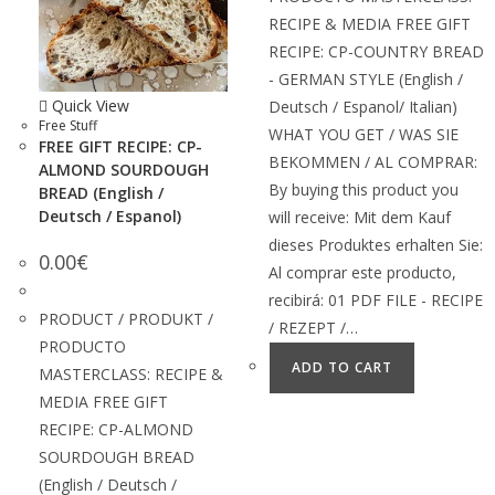
RECIPE & MEDIA FREE GIFT
RECIPE: CP-COUNTRY BREAD
- GERMAN STYLE (English /
Quick View
Deutsch / Espanol/ Italian)
Free Stuff
WHAT YOU GET / WAS SIE
FREE GIFT RECIPE: CP-
BEKOMMEN / AL COMPRAR:
ALMOND SOURDOUGH
By buying this product you
BREAD (English /
Deutsch / Espanol)
will receive: Mit dem Kauf
dieses Produktes erhalten Sie:
0.00
€
Al comprar este producto,
recibirá: 01 PDF FILE - RECIPE
PRODUCT / PRODUKT /
/ REZEPT /…
PRODUCTO
ADD TO CART
MASTERCLASS: RECIPE &
MEDIA FREE GIFT
RECIPE: CP-ALMOND
SOURDOUGH BREAD
(English / Deutsch /