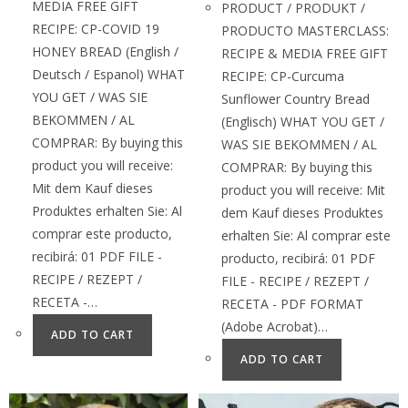
MEDIA FREE GIFT
PRODUCT / PRODUKT /
RECIPE: CP-COVID 19
PRODUCTO MASTERCLASS:
HONEY BREAD (English /
RECIPE & MEDIA FREE GIFT
Deutsch / Espanol) WHAT
RECIPE: CP-Curcuma
YOU GET / WAS SIE
Sunflower Country Bread
BEKOMMEN / AL
(Englisch) WHAT YOU GET /
COMPRAR: By buying this
WAS SIE BEKOMMEN / AL
product you will receive:
COMPRAR: By buying this
Mit dem Kauf dieses
product you will receive: Mit
Produktes erhalten Sie: Al
dem Kauf dieses Produktes
comprar este producto,
erhalten Sie: Al comprar este
recibirá: 01 PDF FILE -
producto, recibirá: 01 PDF
RECIPE / REZEPT /
FILE - RECIPE / REZEPT /
RECETA -…
RECETA - PDF FORMAT
(Adobe Acrobat)…
ADD TO CART
ADD TO CART