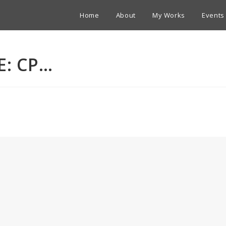
Home
About
My Works
Events
E: CP…