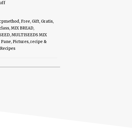
uff
cpmethod
,
Free
,
Gift
,
Gratis
,
class
,
MIX BREAD
,
SEED
,
MULTISEEDS MIX
,
Pane
,
Pictures
,
recipe &
Recipes