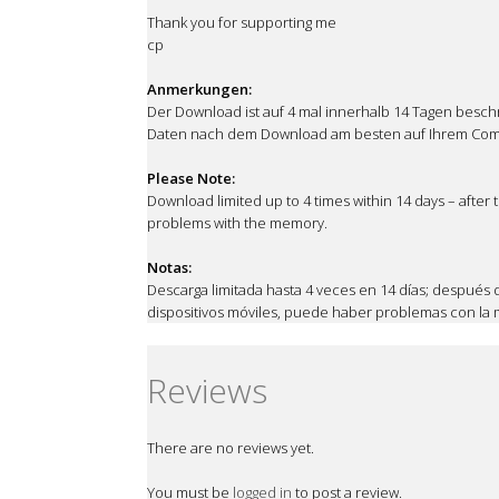
Thank you for supporting me
cp
Anmerkungen:
Der Download ist auf 4 mal innerhalb 14 Tagen beschr
Daten nach dem Download am besten auf Ihrem Comp
Please Note:
Download limited up to 4 times within 14 days – after
problems with the memory.
Notas:
Descarga limitada hasta 4 veces en 14 días; después
dispositivos móviles, puede haber problemas con la
Reviews
There are no reviews yet.
You must be
logged in
to post a review.