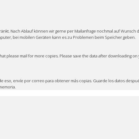
änkt. Nach Ablauf können wir gerne per Mailanfrage nochmal auf Wunsch die 
uter, bei mobilen Geräten kann es zu Problemen beim Speicher geben.
 that please mail for more copies. Please save the data after downloading o
 de eso, envíe por correo para obtener más copias. Guarde los datos desp
 memoria.