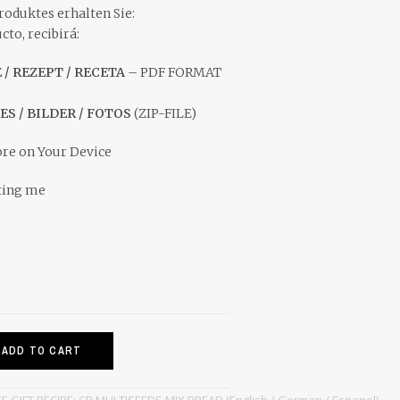
roduktes erhalten Sie:
to, recibirá:
E / REZEPT / RECETA
– PDF FORMAT
ES / BILDER / FOTOS
(ZIP-FILE)
ore on Your Device
ting me
ADD TO CART