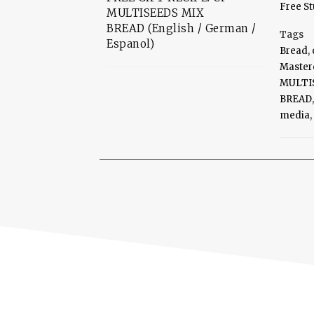
Free St
MULTISEEDS MIX
BREAD (English / German /
Tags
Espanol)
Bread
,
Master
MULTI
BREAD
media
,