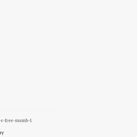
-r-free-msmb-1
ry