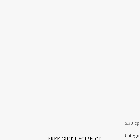
SKU
cp
Catego
FREE GIFT RECIPE: CP