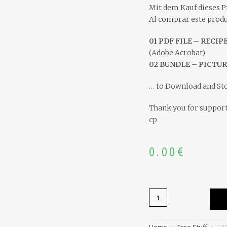
Mit dem Kauf dieses P
Al comprar este produc
01 PDF FILE – RECIP
(Adobe Acrobat)
02 BUNDLE – PICTUR
… to Download and St
Thank you for suppor
cp
0.00
€